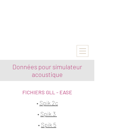
Données pour simulateur
acoustique
FICHIERS GLL - EASE
•
Spik 2c
•
Spik 3
•
Spik 5