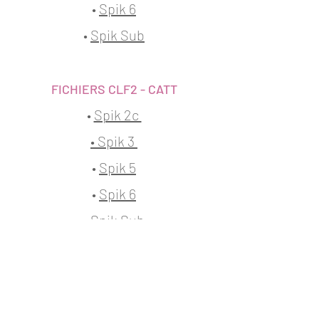
•
Spik 6
•
Spik Sub
FICHIERS CLF2 - CATT
•
Spik 2c
•
Spik 3
•
Spik 5
•
Spik 6
•
Spik Sub
FRENETIK
1 allée d'Effiat - Le Parc de l'Événement
91160 Longjumeau - France