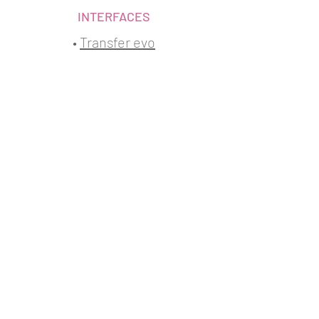
INTERFACES
•
Transf
e
r evo
LOGICIELS
•
Adjust
•
Adjust 2
FRENETIK
1 allée d'Effiat - Le Parc de l'Événement
91160 Longjumeau - France
Tél. : +
33 (0) 1 69 10 50 81
- Email :
info@frenetik.fr