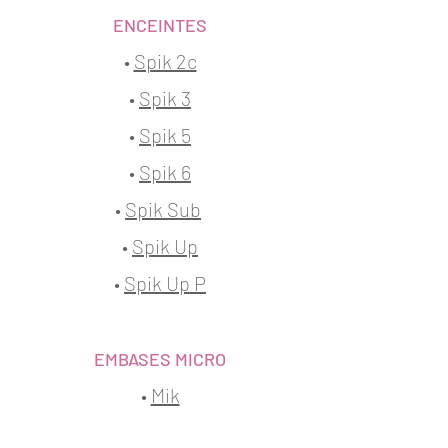
ENCEINTES
•
Spik 2c
•
Spik 3
•
Spik 5
•
Spik 6
•
Spik Sub
•
Spik Up
•
Spik Up P
EMBASES MICRO
•
Mik