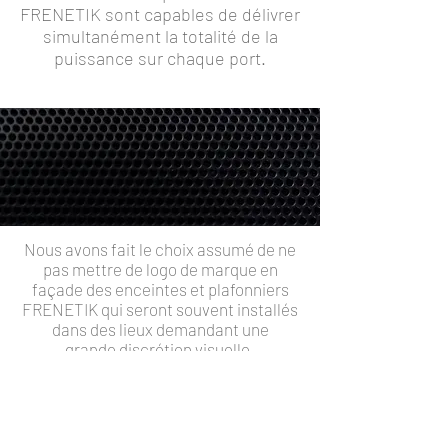
FRENETIK sont capables de délivrer
simultanément la totalité de la
puissance sur chaque port.
Nous avons fait le choix assumé de ne
pas mettre de logo de marque en
façade des enceintes et plafonniers
FRENETIK qui seront souvent installés
dans des lieux demandant une
grande discrétion visuelle.
Nous répondons ainsi à la demande
des architectes qui souhaitent une
technologie installée la moins intrusive
possible.