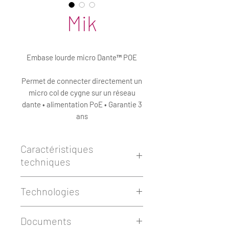
Mik
Embase lourde micro Dante™ POE
Permet de connecter directement un
micro col de cygne sur un réseau
dante • alimentation PoE • Garantie 3
ans
Caractéristiques
techniques
Réf. :
MB10DP
Technologies
Type :
Embase lourde Dante™
Connecteur d’entrée :
XLR3M
Dante™
Connecteur de sortie :
RJ45
Documents
PoE